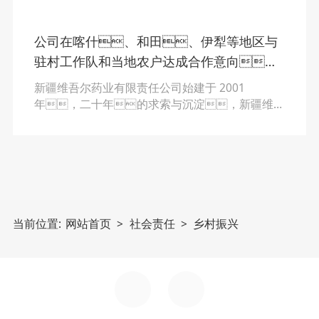
公司在喀什、和田、伊犁等地区与
驻村工作队和当地农户达成合作意向，
长期开展“精准扶贫,致富增收”的农企联
新疆维吾尔药业有限责任公司始建于 2001
合项目
年，二十年的求索与沉淀，新疆维药
已将可持续发展与精益化生产理念全方位融入业务
运营。在追求企业效益的同时，新疆
维药也积极践行着医药企业的社会责任。
当前位置:
网站首页
>
社会责任
>
乡村振兴
集团子公司