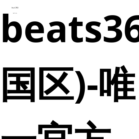
beats3
国区)-唯
一官方