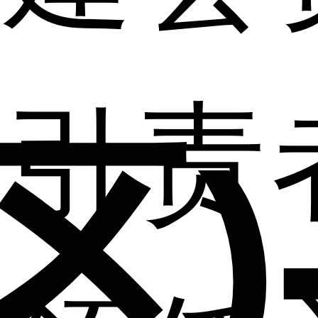
发展
历程
荣誉
资质
引
责
区)
联系
我们