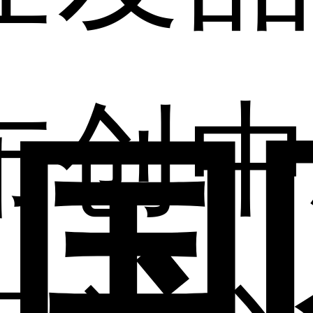
布
创
中
国