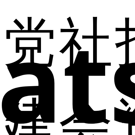
党
社
at
集团
集团
医药工
研发概况
甾体激
简介
新闻
业
素产品
研发进展
领导
媒体
医药商
天然植
研发平台
团队
报道
业
物药
资质
组织
人福
医药国
中枢神
建
会
产学研合
架构
视界
际化
经药
作平台
发展
动物药
核心技术
战略
平台
特色产
企业
品
重点项目
文化
介绍