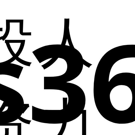
投
人
s3
中文
中文
党群
健康共
公司治
人才
English
快讯
同体
理
策略
学习
扶智助
定期公
员工
园地
学
告
风采
共克时
临时公
加入
资
力
艰
告
我们
乡村振
投资者
兴
互动
环境保
护