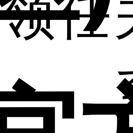
领
任
官