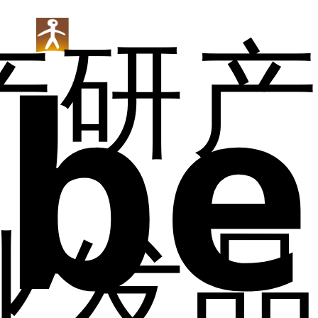
产
研
产
be
电话：027-87003715
业
发
品
地址：武汉市东湖新技术开发区高新大道
666号