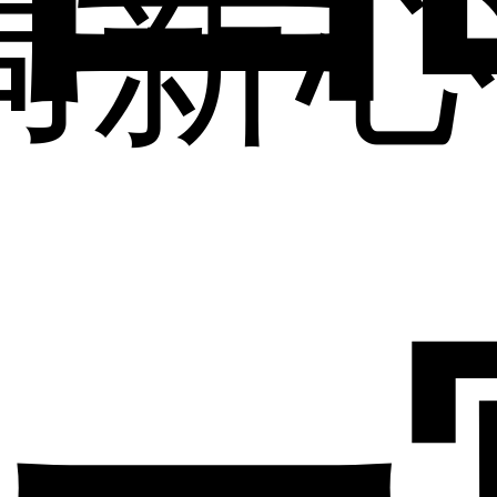
局
新
心
一