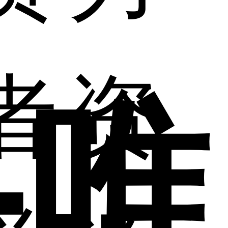
社会责
任报告
者
资
-唯