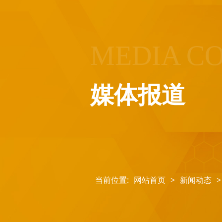
MEDIA C
媒体报道
当前位置:
网站首页
>
新闻动态
>