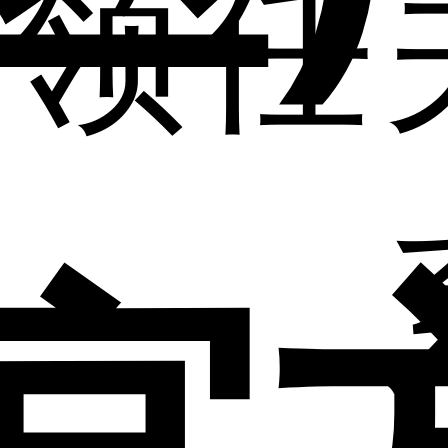
领
任
官