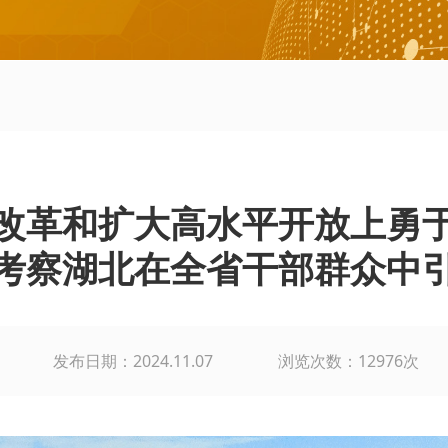
efin
改革和扩大高水平开放上勇
考察湖北在全省干部群众中
发布日期：2024.11.07
浏览次数：12976次