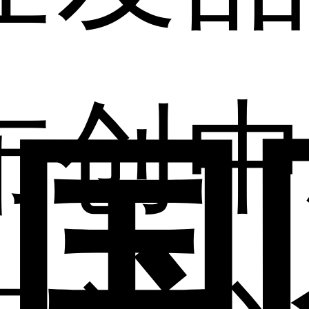
布
创
中
国