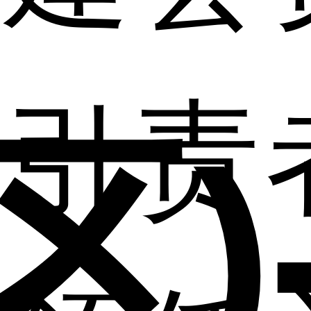
发展
历程
荣誉
资质
引
责
区)
联系
我们