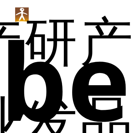
产
研
产
be
电话：027-87003715
业
发
品
地址：武汉市东湖新技术开发区高新大道
666号