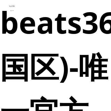
beats3
国区)-唯
一官方