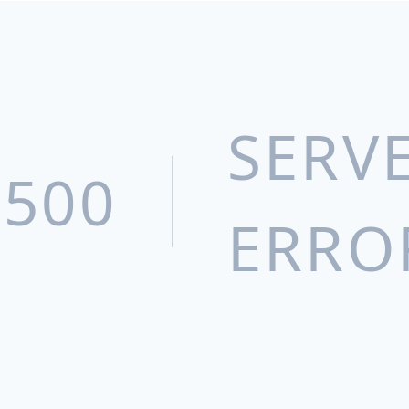
武汉人福药业有限责任公司
新疆维吾尔药业有限责任公司
人福普克药业（武汉）有限公司
宜昌三峡制药有限公司
SERV
Epic Pharma, LLC
500
北京巴瑞医疗器械有限公司
ERRO
武汉天润健康产品有限公司