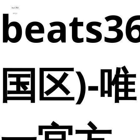
beats3
国区)-唯
一官方